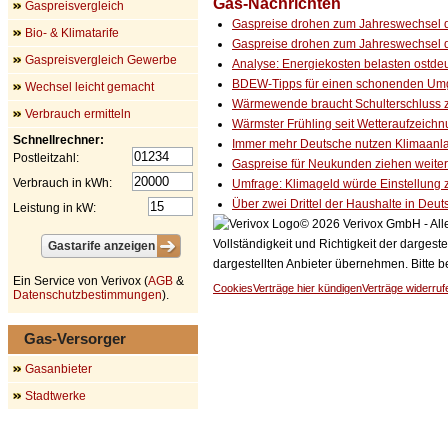
Gas-Nachrichten
Gaspreisvergleich
Gaspreise drohen zum Jahreswechsel de
Bio- & Klimatarife
Gaspreise drohen zum Jahreswechsel de
Gaspreisvergleich Gewerbe
Analyse: Energiekosten belasten ostde
BDEW-Tipps für einen schonenden Umga
Wechsel leicht gemacht
Wärmewende braucht Schulterschluss zw
Verbrauch ermitteln
Wärmster Frühling seit Wetteraufzeichnu
Schnellrechner:
Immer mehr Deutsche nutzen Klimaanl
Postleitzahl:
Gaspreise für Neukunden ziehen weiter
Verbrauch in kWh:
Umfrage: Klimageld würde Einstellung
Über zwei Drittel der Haushalte in Deu
Leistung in kW:
© 2026 Verivox GmbH - Alle
Vollständigkeit und Richtigkeit der dargest
dargestellten Anbieter übernehmen. Bitte 
Ein Service von Verivox (
AGB
&
Cookies
Verträge hier kündigen
Verträge widerruf
Datenschutzbestimmungen
).
Gas-Versorger
Gasanbieter
Stadtwerke