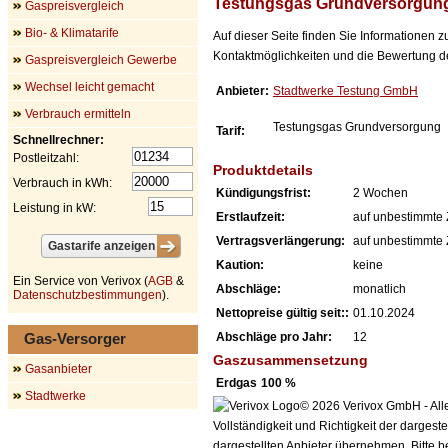
Testungsgas Grundversorgun
Gaspreisvergleich
Bio- & Klimatarife
Auf dieser Seite finden Sie Informationen 
Kontaktmöglichkeiten und die Bewertung de
Gaspreisvergleich Gewerbe
Wechsel leicht gemacht
Anbieter:
Stadtwerke Testung GmbH
Verbrauch ermitteln
Testungsgas Grundversorgung
Tarif:
Schnellrechner:
Postleitzahl:
Produktdetails
Verbrauch in kWh:
Kündigungsfrist:
2 Wochen
Leistung in kW:
Erstlaufzeit:
auf unbestimmte 
Vertragsverlängerung:
auf unbestimmte 
Kaution:
keine
Ein Service von Verivox (
AGB
&
Abschläge:
monatlich
Datenschutzbestimmungen
).
Nettopreise gültig seit::
01.10.2024
Gas-Versorger
Abschläge pro Jahr:
12
Gaszusammensetzung
Gasanbieter
Erdgas
100 %
Stadtwerke
© 2026 Verivox GmbH - Alle
Vollständigkeit und Richtigkeit der dargest
dargestellten Anbieter übernehmen. Bitte 