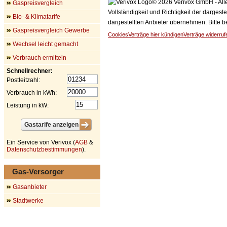
© 2026 Verivox GmbH - Alle
Gaspreisvergleich
Vollständigkeit und Richtigkeit der dargest
Bio- & Klimatarife
dargestellten Anbieter übernehmen. Bitte 
Gaspreisvergleich Gewerbe
Cookies
Verträge hier kündigen
Verträge widerruf
Wechsel leicht gemacht
Verbrauch ermitteln
Schnellrechner:
Postleitzahl:
Verbrauch in kWh:
Leistung in kW:
Ein Service von Verivox (
AGB
&
Datenschutzbestimmungen
).
Gas-Versorger
Gasanbieter
Stadtwerke