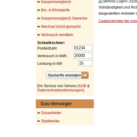
© 2026 
Gaspreisvergleich
Vollständigkeit und Ric
Bio- & Klimatarife
dargestellten Anbieter
Gaspreisvergleich Gewerbe
Cookies
Verträge hier kün
Wechsel leicht gemacht
Verbrauch ermitteln
Schnellrechner:
Postleitzahl:
Verbrauch in kWh:
Leistung in kW:
Ein Service von Verivox (
AGB
&
Datenschutzbestimmungen
).
Gas-Versorger
Gasanbieter
Stadtwerke