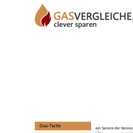
Gas-Tarife
ein Service der Veriv