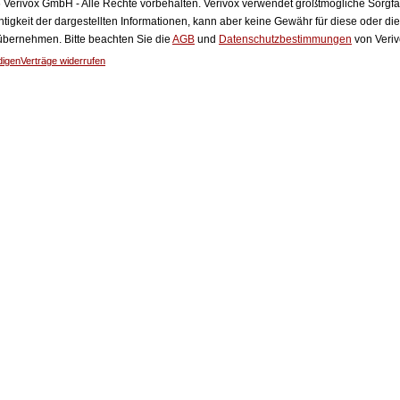
Verivox GmbH - Alle Rechte vorbehalten. Verivox verwendet größtmögliche Sorgfalt 
htigkeit der dargestellten Informationen, kann aber keine Gewähr für diese oder die
 übernehmen. Bitte beachten Sie die
AGB
und
Datenschutzbestimmungen
von Veriv
digen
Verträge widerrufen